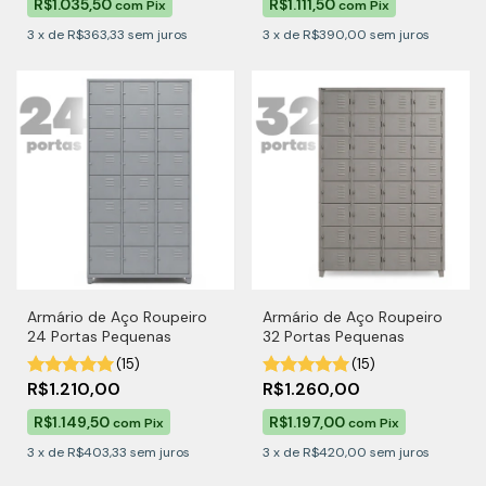
R$1.035,50
R$1.111,50
com
Pix
com
Pix
3
x
de
R$363,33
sem juros
3
x
de
R$390,00
sem juros
Armário de Aço Roupeiro
Armário de Aço Roupeiro
24 Portas Pequenas
32 Portas Pequenas
(15)
(15)
R$1.210,00
R$1.260,00
R$1.149,50
R$1.197,00
com
Pix
com
Pix
3
x
de
R$403,33
sem juros
3
x
de
R$420,00
sem juros