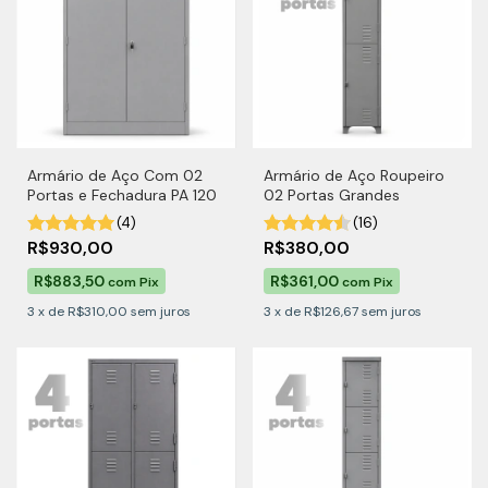
Armário de Aço Com 02
Armário de Aço Roupeiro
Portas e Fechadura PA 120
02 Portas Grandes
(4)
(16)
R$930,00
R$380,00
R$883,50
R$361,00
com
Pix
com
Pix
3
x
de
R$310,00
sem juros
3
x
de
R$126,67
sem juros