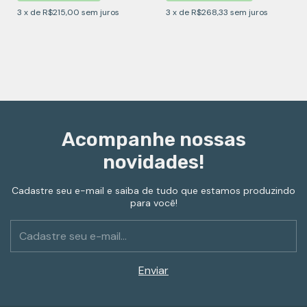
3
x
de
R$215,00
sem juros
3
x
de
R$268,33
sem juros
Acompanhe nossas
novidades!
Cadastre seu e-mail e saiba de tudo que estamos produzindo
para você!