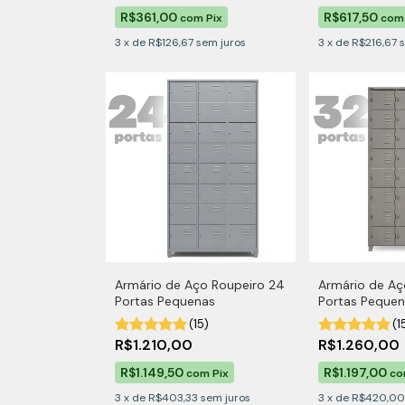
R$361,00
R$617,50
com
Pix
com
3
x
de
R$126,67
sem juros
3
x
de
R$216,67
Armário de Aço Roupeiro 24
Armário de Aç
Portas Pequenas
Portas Peque
(15)
(1
R$1.210,00
R$1.260,00
R$1.149,50
R$1.197,00
com
Pix
c
3
x
de
R$403,33
sem juros
3
x
de
R$420,00