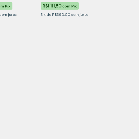
R$1.111,50
om
Pix
com
Pix
sem juros
3
x
de
R$390,00
sem juros