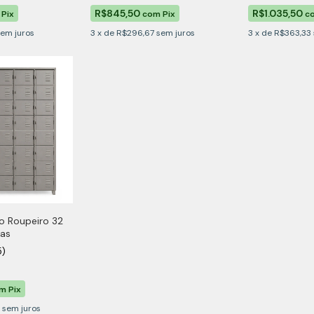
R$845,50
R$1.035,50
Pix
com
Pix
c
sem juros
3
x
de
R$296,67
sem juros
3
x
de
R$363,33
o Roupeiro 32
nas
5)
om
Pix
sem juros