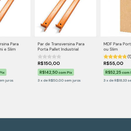
rsina Para
Par de Transversina Para
MDF Para Porta
ni e Slim
Porta Pallet Industrial
ou Slim
(1
R$150,00
R$55,00
R$142,50
R$52,25
Pix
com
Pix
com
em juros
3
x
de
R$50,00
sem juros
3
x
de
R$18,33
s