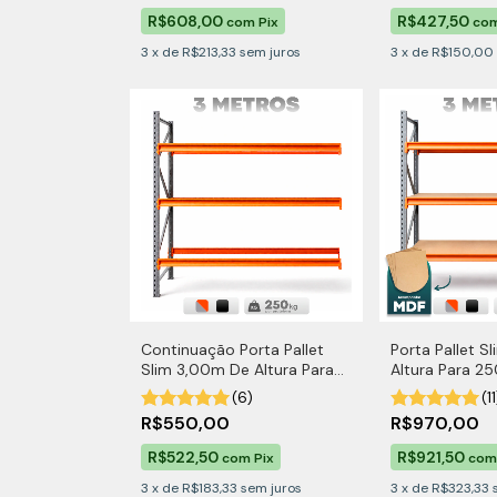
R$608,00
R$427,50
com
Pix
co
3
x
de
R$213,33
sem juros
3
x
de
R$150,00
Continuação Porta Pallet
Porta Pallet S
Slim 3,00m De Altura Para
Altura Para 25
250kg por Nível
Com MDF
(6)
(11
R$550,00
R$970,00
R$522,50
R$921,50
com
Pix
com
3
x
de
R$183,33
sem juros
3
x
de
R$323,33