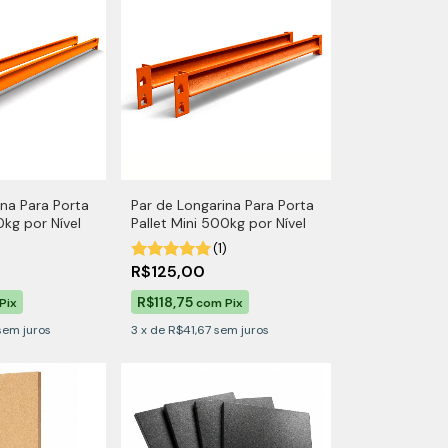
ina Para Porta
Par de Longarina Para Porta
0kg por Nível
Pallet Mini 500kg por Nível
(1)
R$125,00
R$118,75
Pix
com
Pix
sem juros
3
x
de
R$41,67
sem juros