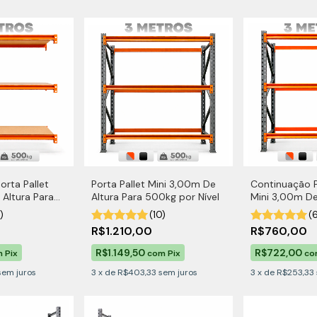
orta Pallet
Porta Pallet Mini 3,00m De
Continuação P
 Altura Para
Altura Para 500kg por Nível
Mini 3,00m De
vel Com MDF
500kg por Nív
)
(10)
(
R$1.210,00
R$760,00
R$1.149,50
R$722,00
m
Pix
com
Pix
co
sem juros
3
x
de
R$403,33
sem juros
3
x
de
R$253,33