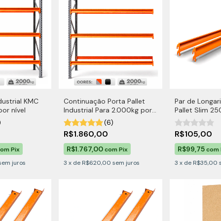
ndustrial KMC
Continuação Porta Pallet
Par de Longar
or nível
Industrial Para 2.000kg por
Pallet Slim 25
Nível
)
(6)
0
R$1.860,00
R$105,00
R$1.767,00
R$99,75
com
Pix
com
Pix
com
sem juros
3
x
de
R$620,00
sem juros
3
x
de
R$35,00