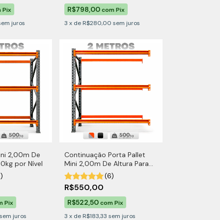
R$798,00
m
Pix
com
Pix
sem juros
3
x
de
R$280,00
sem juros
Mini 2,00m De
Continuação Porta Pallet
0kg por Nível
Mini 2,00m De Altura Para
500kg por Nível
1)
(6)
R$550,00
R$522,50
m
Pix
com
Pix
sem juros
3
x
de
R$183,33
sem juros