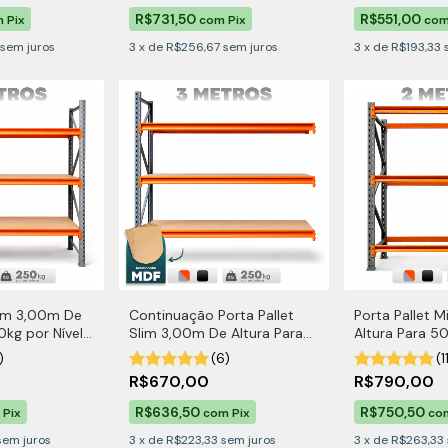
R$731,50
R$551,00
m
Pix
com
Pix
co
sem juros
3
x
de
R$256,67
sem juros
3
x
de
R$193,33
lim 3,00m De
Continuação Porta Pallet
Porta Pallet 
0kg por Nível
Slim 3,00m De Altura Para
Altura Para 50
250kg por Nível Com MDF
)
(6)
(1
R$670,00
R$790,00
R$636,50
R$750,50
Pix
com
Pix
co
sem juros
3
x
de
R$223,33
sem juros
3
x
de
R$263,33