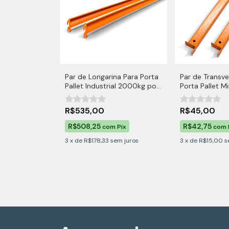
Par de Longarina Para Porta
Par de Transve
Pallet Industrial 2000kg por
Porta Pallet Mi
Nível
R$535,00
R$45,00
R$508,25
R$42,75
com
Pix
com
3
x
de
R$178,33
sem juros
3
x
de
R$15,00
s