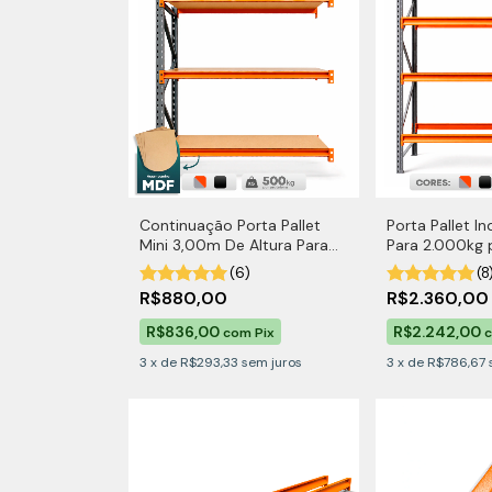
Continuação Porta Pallet
Porta Pallet I
Mini 3,00m De Altura Para
Para 2.000kg p
500kg por Nível Com MDF
(6)
(8
R$880,00
R$2.360,0
R$836,00
R$2.242,00
com
Pix
3
x
de
R$293,33
sem juros
3
x
de
R$786,67