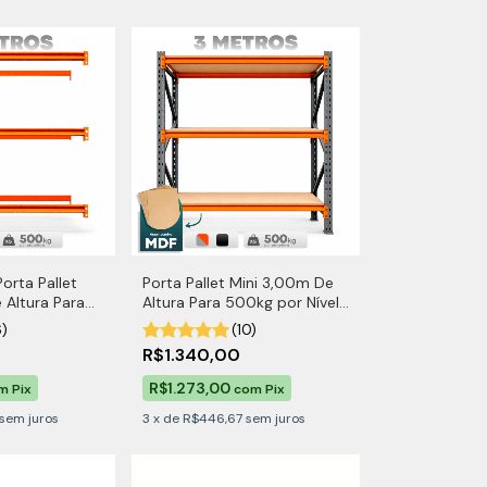
orta Pallet
Porta Pallet Mini 3,00m De
 Altura Para
Altura Para 500kg por Nível
el
Com MDF
6)
(10)
R$1.340,00
R$1.273,00
m
Pix
com
Pix
sem juros
3
x
de
R$446,67
sem juros