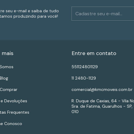
re seu e-mail e saiba de tudo
tamos produzindo para você!
 mais
Entre em contato
Somos
551124801129
Blog
11 2480-1129
Comprar
comercial@kmcmoveis.com.br
 e Devoluções
R. Duque de Caxias, 64 - Vila N
Sra. de Fatima, Guarulhos - SP,
010
tas Frequentes
he Conosco