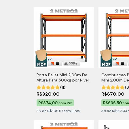
Porta Pallet Mini 2,00m De
Continuação P
Altura Para 500kg por Nível
Mini 2,00m De
Com MDF
500kg por Ní
(11)
(6
R$920,00
R$670,00
R$874,00
R$636,50
com
Pix
co
3
x
de
R$306,67
sem juros
3
x
de
R$223,33